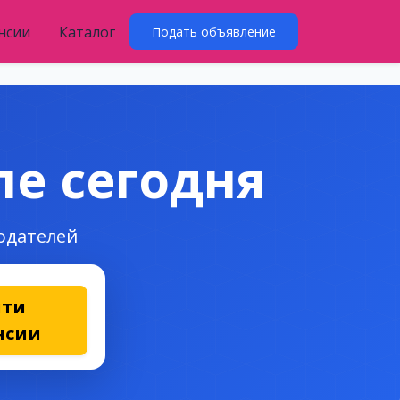
нсии
Каталог
Подать объявление
ле сегодня
тодателей
йти
нсии