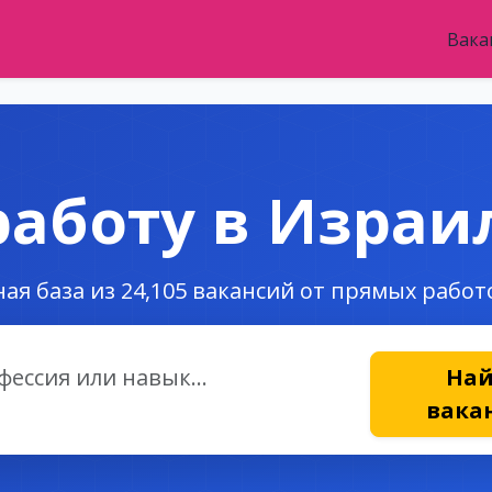
Вака
аботу в Израи
ая база из 24,105 вакансий от прямых рабо
На
вака