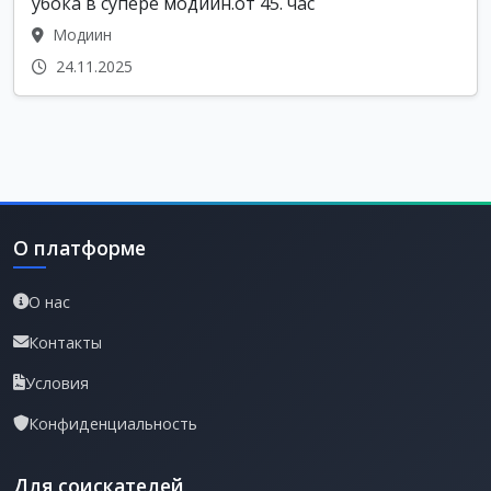
убока в супере модиин.от 45. час
Модиин
24.11.2025
О платформе
О нас
Контакты
Условия
Конфиденциальность
Для соискателей