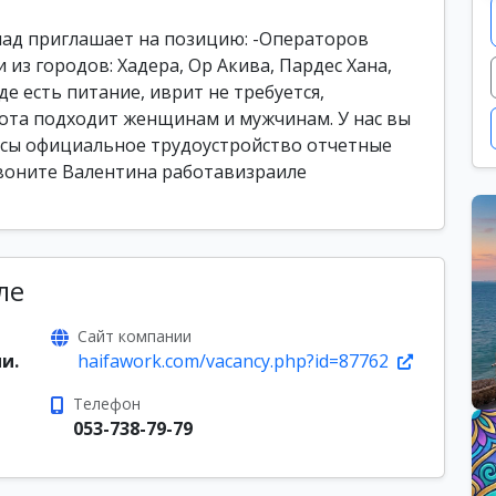
лад приглашает на позицию: -Операторов
из городов: Хадера, Ор Акива, Пардес Хана,
де есть питание, иврит не требуется,
бота подходит женщинам и мужчинам. У нас вы
нсы официальное трудоустройство отчетные
воните Валентина работавизраиле
ле
Сайт компании
и.
haifawork.com/vacancy.php?id=87762
Телефон
053-738-79-79