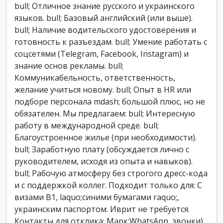
bull; Отличное знание русского и украинского
языков. bull; Базовый английский (или выше).
bull; Наличие водительского удостоверения и
готовность к разъездам. bull; Умение работать с
соцсетями (Telegram, Facebook, Instagram) и
знание основ рекламы. bull;
Коммуникабельность, ответственность,
желание учиться новому. bull; Опыт в HR или
подборе персонала mdash; большой плюс, но не
обязателен. Мы предлагаем: bull; Интересную
работу в международной среде. bull;
Благоустроенное жилье (при необходимости).
bull; Заработную плату (обсуждается лично с
руководителем, исходя из опыта и навыков).
bull; Рабочую атмосферу без строгого дресс-кода
и с поддержкой коллег. Подходит только для: С
визами B1, laquo;синими бумагами raquo;,
украинским паспортом. Иврит не требуется.
Контакты для отклика: Марк:WhatsApp, звонки)