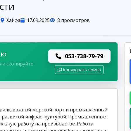
сти
.
Хайфа
17.09.2025
8 просмотров
лю
053-738-79-79
ли скопируйте
Копировать номер
раиля, важный морской порт и промышленный
 и развитой инфраструктурой. Промышленные
ильную работу на производстве. Работа
роцессов, внимательности и безопасности на