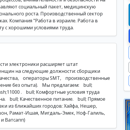
тавляют социальный пакет, медицинскую
ионального роста. Производственный сектор
ах. Компания "Работа в израиле. Работа в
ту с хорошими условиями труда.
сти электроники расширяет штат
енщин на следующие должности: сборщики
качества, операторы SMT, производственные
ние без опыта). Мы предлагаем: bull;
sh;11000 . bull; Комфортные условия труда
а. bull; Качественное питание. bull; Прямое
ки из ближайших городов: Хайфа, Нешер,
вон, Рамат-Ишая, Мигдаль-Эмек, Ноф-Галиль,
 и Ватсапп)