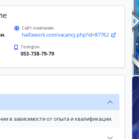
ле
Сайт компании
и.
haifawork.com/vacancy.php?id=87762
Телефон
053-738-79-79
ы
нии в зависимости от опыта и квалификации.