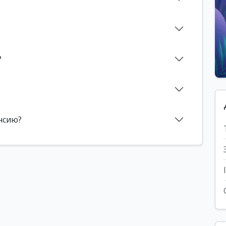
?
нсию?