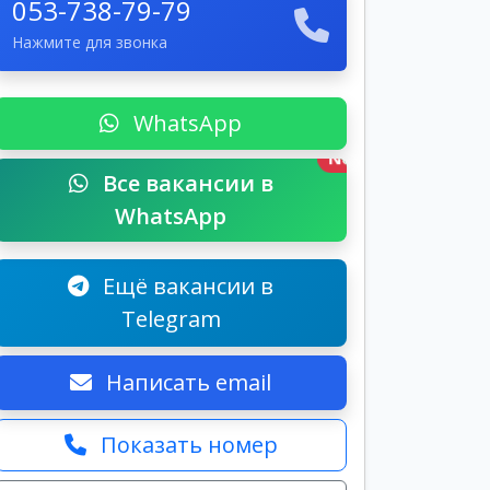
053-738-79-79
Нажмите для звонка
WhatsApp
New
Все вакансии в
WhatsApp
Ещё вакансии в
Telegram
Написать email
Показать номер