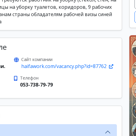
ицы на уборку туалетов, коридоров, 9 рабочих
жданам страны обладателям рабочей визы синей
а
ле
Сайт компании
и.
haifawork.com/vacancy.php?id=87762
Телефон
053-738-79-79
ы