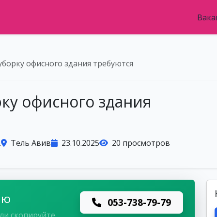
Вака
уборку офисного здания требуются
рку офисного здания
.
Тель Авив
23.10.2025
20 просмотров
лю
053-738-79-79
ли скопируйте