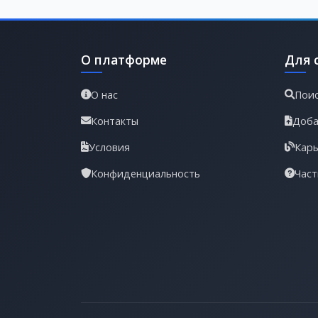
О платформе
Для 
О нас
Поис
Контакты
Доба
Условия
Карь
Конфиденциальность
Част