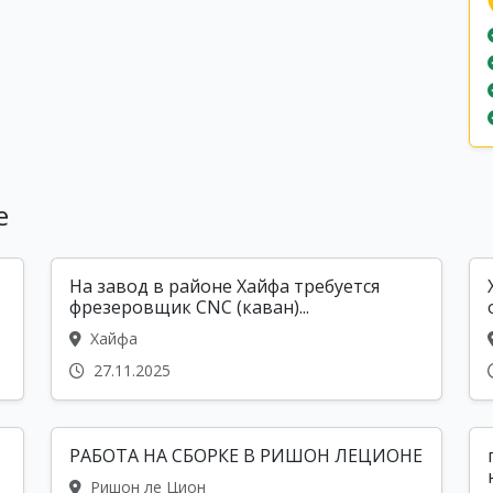
е
На завод в районе Хайфа требуется
фрезеровщик CNC (каван)...
Хайфа
27.11.2025
РАБОTA НА СБОРКE В РИШОН ЛЕЦИОНЕ
Ришон ле Цион