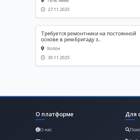
Тель Авив
27.11.2025
Требуется ремонтники на постоянной
основе в рем.бригаду з...
Холон
30.11.2025
О платформе
Для 
О нас
Поис