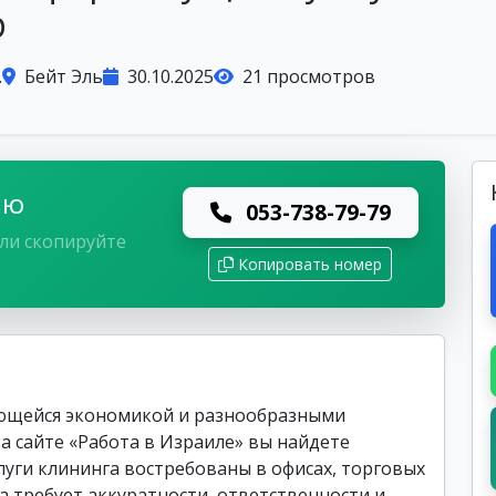
р
.
Бейт Эль
30.10.2025
21 просмотров
лю
053-738-79-79
ли скопируйте
Копировать номер
ающейся экономикой и разнообразными
а сайте «Работа в Израиле» вы найдете
луги клининга востребованы в офисах, торговых
та требует аккуратности, ответственности и