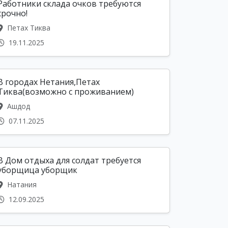
Работники склада очков требуются
срочно!
Петах Тиква
19.11.2025
В гopoдах Нeтания,Петax
Тиква(возможно с проживанием)
Ашдод
07.11.2025
В Дом отдыха для солдат требуется
уборщица уборщик
Натания
12.09.2025