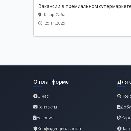
Вакансии в премиальном супермаркет
Кфар Саба
25.11.2025
О платформе
Для 
О нас
Поис
Контакты
Доба
Условия
Карь
Конфиденциальность
Част