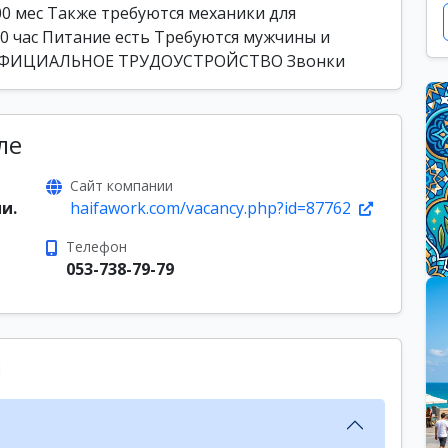
,000 мес Также требуются механики для
50 час Питание есть Требуются мужчины и
я ОФИЦИАЛЬНОЕ ТРУДОУСТРОЙСТВО Звонки
ле
Сайт компании
и.
haifawork.com/vacancy.php?id=87762
Телефон
053-738-79-79
ы