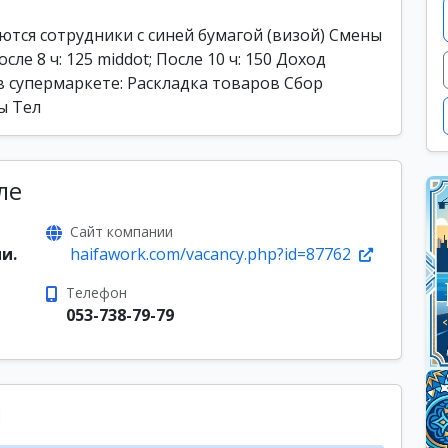
тся сотрудники с синей бумагой (визой) Смены
осле 8 ч: 125 middot; После 10 ч: 150 Доход
в супермаркете: Раскладка товаров Сбор
ы Тел
ле
Сайт компании
и.
haifawork.com/vacancy.php?id=87762
Телефон
053-738-79-79
ы