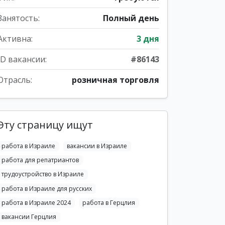
Занятость:
Полный день
Активна:
3 дня
ID вакансии:
#86143
Отрасль:
розничная торговля
Эту страницу ищут
работа в Израиле
вакансии в Израиле
работа для репатриантов
трудоустройство в Израиле
работа в Израиле для русских
работа в Израиле 2024
работа в Герцлия
вакансии Герцлия