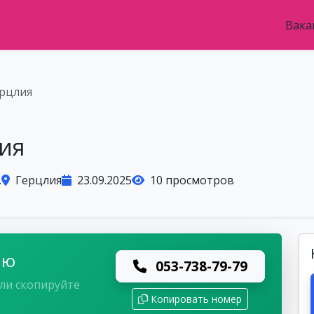
Вака
рцлия
ия
.
Герцлия
23.09.2025
10 просмотров
лю
053-738-79-79
ли скопируйте
Копировать номер