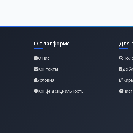
О платформе
Для 
О нас
Поис
Контакты
Доба
Условия
Карь
Конфиденциальность
Част