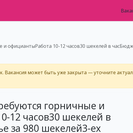
Вака
 и официантыРабота 10-12 часов30 шекелей в часБюдж
ёк. Вакансия может быть уже закрыта — уточните актуа
ребуются горничные и
0-12 часов30 шекелей в
е за 980 шекелей3-ех