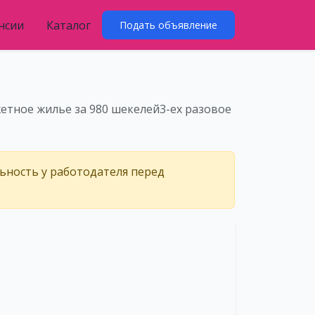
нсии
Каталог
Подать объявление
етное жилье за 980 шекелей3-ех разовое
льность у работодателя перед