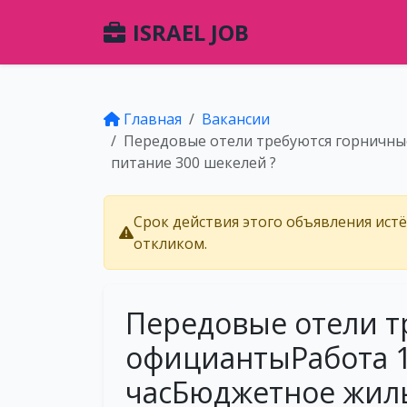
ISRAEL JOB
Главная
Вакансии
Передовые отели требуются горничные
питание 300 шекелей ?
Срок действия этого объявления ист
откликом.
Передовые отели т
официантыРабота 1
часБюджетное жиль