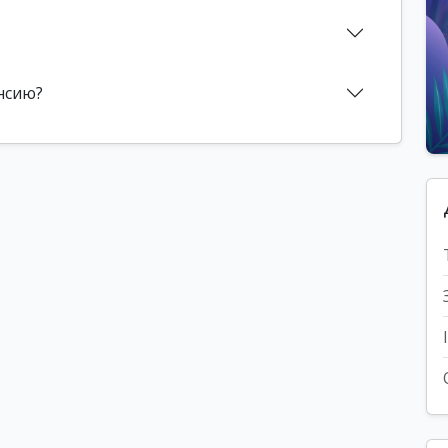
нсию?