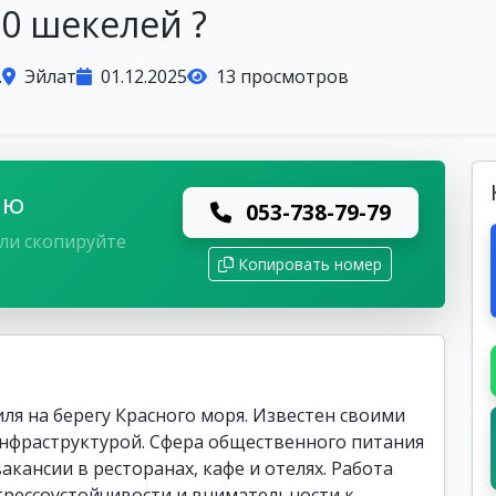
0 шекелей ?
.
Эйлат
01.12.2025
13 просмотров
лю
053-738-79-79
ли скопируйте
Копировать номер
ля на берегу Красного моря. Известен своими
инфраструктурой. Сфера общественного питания
кансии в ресторанах, кафе и отелях. Работа
трессоустойчивости и внимательности к