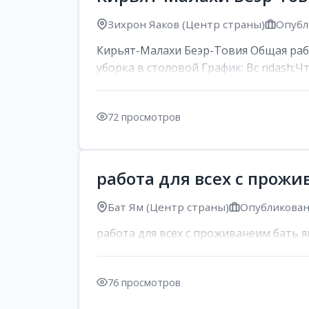
Зихрон Яаков (Центр страны)
Опубл
Кирьят-Малахи Беэр-Товия Общая раб
уборка в столовой График: Вс ndash;Чт,
72 просмотров
работа для всех с прожи
Бат Ям (Центр страны)
Опубликовано
работа для всех с проживанеим бать ям
76 просмотров