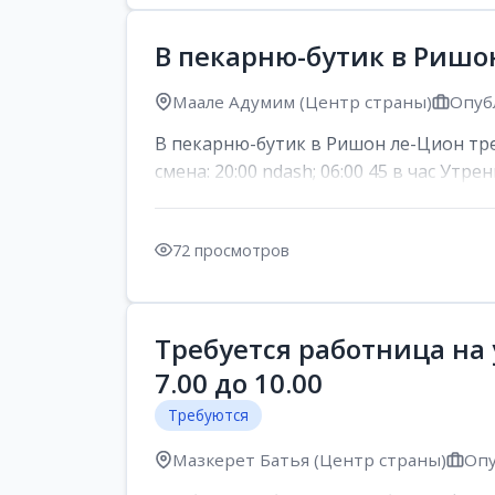
В пекарню-бутик в Ришо
Маале Адумим (Центр страны)
Опубл
В пекарню-бутик в Ришон ле-Цион тре
смена: 20:00 ndash; 06:00 45 в час Утренн
72 просмотров
Требуется работница на 
7.00 до 10.00
Требуются
Мазкерет Батья (Центр страны)
Опу