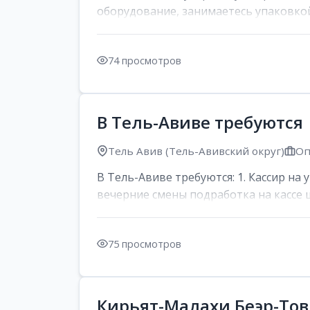
оборудование, занимаетесь упаковкой 
74 просмотров
В Тель-Авиве требуются
Тель Авив (Тель-Авивский округ)
Оп
В Тель-Авиве требуются: 1. Кассир на 
вечерние смены подработка на кассе 
75 просмотров
Кирьят-Малахи Беэр-То