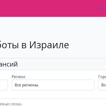
Вак
боты в Израиле
ансий
Регион:
Гор