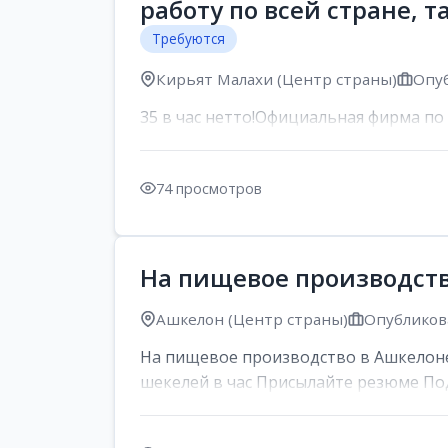
работу по всей стране, 
Требуются
Кирьят Малахи (Центр страны)
Опуб
35 в час нетто!Официальная фирма по
74 просмотров
На пищевое производств
Ашкелон (Центр страны)
Опубликова
На пищевое производство в Ашкелоне 
шекелей в час Присылайте резюме По