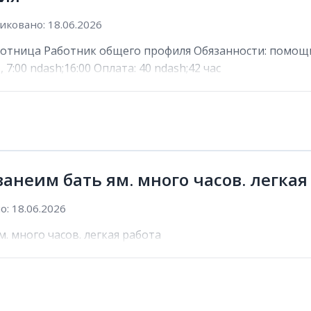
иковано: 18.06.2026
отница Работник общего профиля Обязанности: помощь 
 7:00 ndash;16:00 Оплата: 40 ndash;42 час
ванеим бать ям. много часов. легкая
: 18.06.2026
. много часов. легкая работа