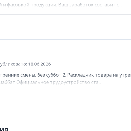
и фасовкой продукции. Ваш заработок составит о...
убликовано: 18.06.2026
утренние смены, без суббот 2. Раскладчик товара на утр
шаббат Официальное трудоустройство ста...
вия